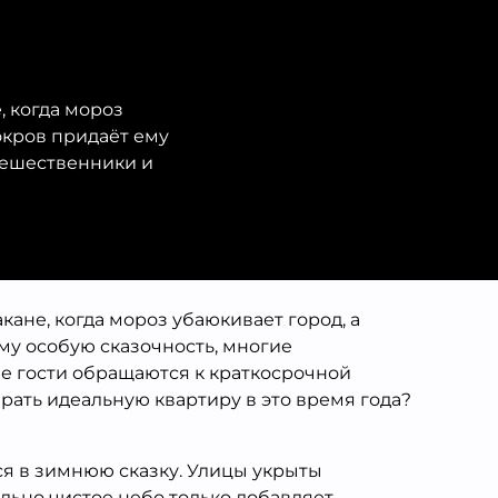
, когда мороз
окров придаёт ему
тешественники и
ане, когда мороз убаюкивает город, а
му особую сказочность, многие
е гости обращаются к краткосрочной
брать идеальную квартиру в это время года?
я в зимнюю сказку. Улицы укрыты
льно чистое небо только добавляет