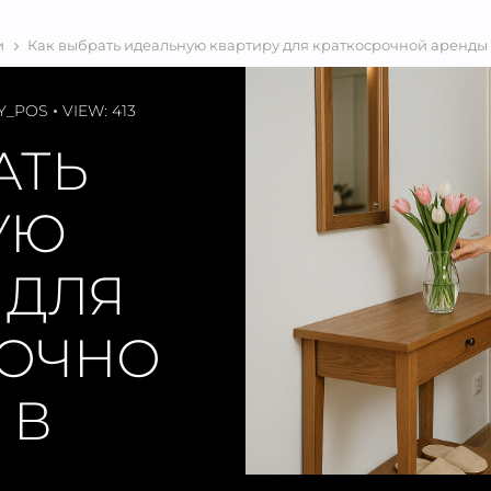
и
Как выбрать идеальную квартиру для краткосрочной аренды
Y_POS
VIEW: 413
АТЬ
УЮ
 ДЛЯ
РОЧНО
 В