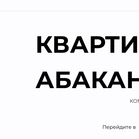
Перейти
к
содержимому
КВАРТИ
АБАКА
КО
Перейдите в