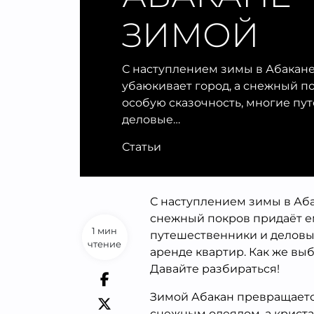
ЗИМОЙ
С наступлением зимы в Абакане
убаюкивает город, а снежный п
особую сказочность, многие пу
деловые…
Статьи
С наступлением зимы в Абак
снежный покров придаёт е
1 мин
путешественники и деловы
чтение
аренде квартир. Как же вы
Давайте разбираться!
Зимой Абакан превращаетс
снежным одеялом, а криста