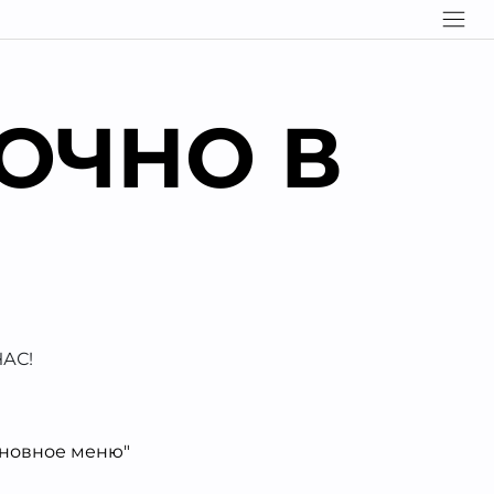
ОЧНО В
АС!
сновное меню"