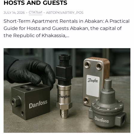
HOSTS AND GUESTS
СТАТЬИ
JULY 14, 2026
АВТОР
KVARTIRY_POS
Short-Term Apartment Rentals in Abakan: A Practical
Guide for Hosts and Guests Abakan, the capital of
the Republic of Khakassia,…