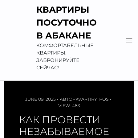
Перейти
КВАРТИРЫ
к
содержимому
ПОСУТОЧНО
В АБАКАНЕ
КОМФОРТАБЕЛЬНЫЕ
КВАРТИРЫ.
ЗАБРОНИРУЙТЕ
СЕЙЧАС!
JUNE 09, 2025
АВТОР
KVARTIRY_POS
VIEW: 483
КАК ПРОВЕСТИ
НЕЗАБЫВАЕМОЕ