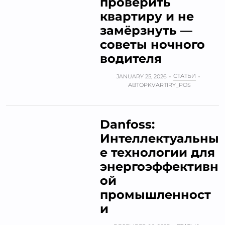
проверить
квартиру и не
замёрзнуть —
советы ночного
водителя
СТАТЬИ
JANUARY 25, 2026
АВТОР
KVARTIRY_POS
Danfoss:
Интеллектуальны
е технологии для
энергоэффективн
ой
промышленност
и