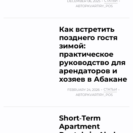
СТАТЬИ
DECEMBER 06, 2025
АВТОР
KVARTIRY_POS
Как встретить
позднего гостя
зимой:
практическое
руководство для
арендаторов и
хозяев в Абакане
СТАТЬИ
FEBRUARY 24, 2026
АВТОР
KVARTIRY_POS
Short‑Term
Apartment