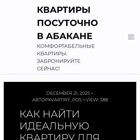
Перейти
КВАРТИРЫ
к
содержимому
ПОСУТОЧНО
В АБАКАНЕ
КОМФОРТАБЕЛЬНЫЕ
КВАРТИРЫ.
ЗАБРОНИРУЙТЕ
СЕЙЧАС!
DECEMBER 21, 2025
АВТОР
KVARTIRY_POS
VIEW: 388
КАК НАЙТИ
ИДЕАЛЬНУЮ
КВАРТИРУ ДЛЯ