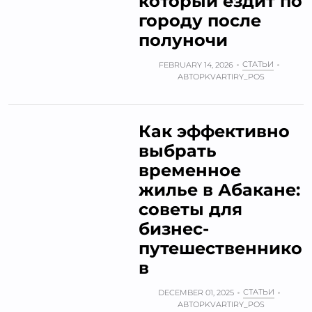
который ездит по
городу после
полуночи
СТАТЬИ
FEBRUARY 14, 2026
АВТОР
KVARTIRY_POS
Как эффективно
выбрать
временное
жилье в Абакане:
советы для
бизнес-
путешественнико
в
СТАТЬИ
DECEMBER 01, 2025
АВТОР
KVARTIRY_POS