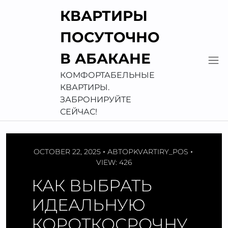
Перейти
КВАРТИРЫ
к
содержимому
ПОСУТОЧНО
В АБАКАНЕ
КОМФОРТАБЕЛЬНЫЕ
КВАРТИРЫ.
ЗАБРОНИРУЙТЕ
СЕЙЧАС!
OCTOBER 22, 2025
АВТОР
KVARTIRY_POS
VIEW: 426
КАК ВЫБРАТЬ
ИДЕАЛЬНУЮ
КОРОТКОСРОЧНУ