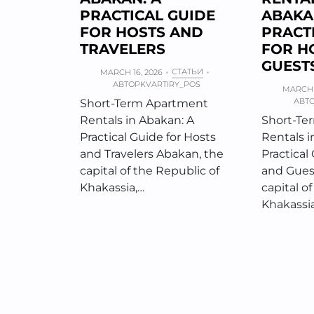
PRACTICAL GUIDE
ABAKA
FOR HOSTS AND
PRACT
TRAVELERS
FOR H
GUEST
СТАТЬИ
MARCH 16, 2026
АВТОР
KVARTIRY_POS
MARCH 1
АВТ
Short-Term Apartment
Rentals in Abakan: A
Short-Te
Practical Guide for Hosts
Rentals i
and Travelers Abakan, the
Practical
capital of the Republic of
and Gues
Khakassia,…
capital o
Khakassia