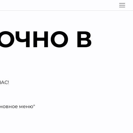
ОЧНО В
АС!
сновное меню"