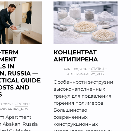
-TERM
КОНЦЕНТРАТ
MENT
АНТИПИРЕНА
S IN
СТАТЬИ
APRIL 08, 2026
N, RUSSIA —
АВТОР
KVARTIRY_POS
CTICAL GUIDE
Особенности экструзии
OSTS AND
высоконаполненных
S
гранул для подавления
горения полимеров
СТАТЬИ
0, 2026
ОР
KVARTIRY_POS
Большинство
rm Apartment
современных
n Abakan, Russia
конструкционных