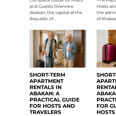
Complete Guide for Hosts
— A Pract
and Guests Overview
Hosts an
Abakan, the capital of the
the admin
Republic of…
of Khakas
SHORT-TERM
SHORT
APARTMENT
APART
RENTALS IN
RENTAL
ABAKAN: A
ABAKA
PRACTICAL GUIDE
PRACT
FOR HOSTS AND
FOR G
TRAVELERS
HOSTS