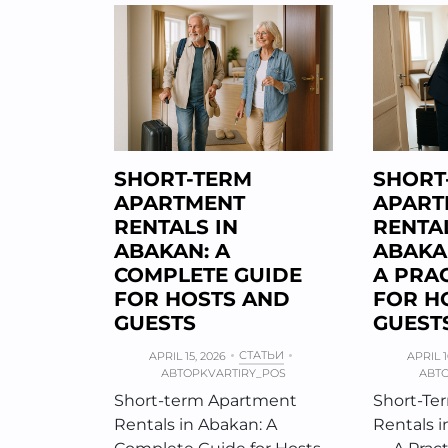
SHORT-TERM
SHORT
APARTMENT
APART
RENTALS IN
RENTAL
ABAKAN: A
ABAKA
COMPLETE GUIDE
A PRA
FOR HOSTS AND
FOR H
GUESTS
GUEST
СТАТЬИ
APRIL 15, 2026
APRIL 1
АВТОР
KVARTIRY_POS
АВТ
Short-term Apartment
Short-Te
Rentals in Abakan: A
Rentals i