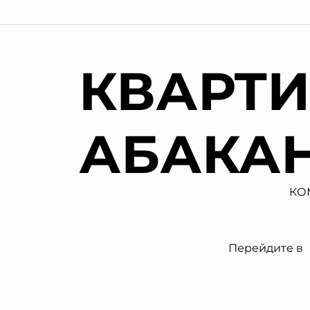
Перейти
к
содержимому
КВАРТИ
АБАКА
КО
Перейдите в