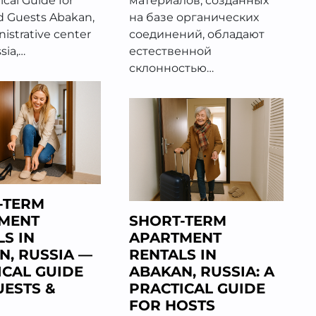
ical Guide for
материалов, созданных
d Guests Abakan,
на базе органических
istrative center
соединений, обладают
sia,…
естественной
склонностью…
-TERM
MENT
SHORT-TERM
S IN
APARTMENT
N, RUSSIA —
RENTALS IN
ICAL GUIDE
ABAKAN, RUSSIA: A
UESTS &
PRACTICAL GUIDE
FOR HOSTS