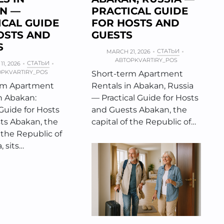
N —
PRACTICAL GUIDE
ICAL GUIDE
FOR HOSTS AND
OSTS AND
GUESTS
S
СТАТЬИ
MARCH 21, 2026
АВТОР
KVARTIRY_POS
СТАТЬИ
1, 2026
ОР
KVARTIRY_POS
Short-term Apartment
rm Apartment
Rentals in Abakan, Russia
n Abakan:
— Practical Guide for Hosts
 Guide for Hosts
and Guests Abakan, the
ts Abakan, the
capital of the Republic of…
f the Republic of
, sits…