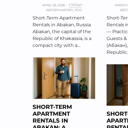
СТАТЬИ
APRIL 05, 2026
MARCH 3
АВТОР
KVARTIRY_POS
АВТ
Short-Term Apartment
Short-Te
Rentals in Abakan, Russia
Rentals i
Abakan, the capital of the
— Practic
Republic of Khakassia, is a
Guests &
compact city with a…
(Абакан),
Republic
SHORT-TERM
APARTMENT
SHORT
RENTALS IN
APART
ABAKAN: A
RENTAL