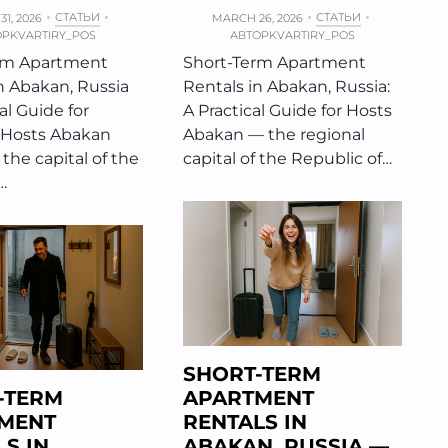
СТАТЬИ
СТАТЬИ
1, 2026
MARCH 26, 2026
ОР
KVARTIRY_POS
АВТОР
KVARTIRY_POS
rm Apartment
Short-Term Apartment
n Abakan, Russia
Rentals in Abakan, Russia:
al Guide for
A Practical Guide for Hosts
 Hosts Abakan
Abakan — the regional
 the capital of the
capital of the Republic of…
…
SHORT-TERM
-TERM
APARTMENT
MENT
RENTALS IN
S IN
ABAKAN, RUSSIA —