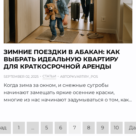
ЗИМНИЕ ПОЕЗДКИ В АБАКАН: КАК
ВЫБРАТЬ ИДЕАЛЬНУЮ КВАРТИРУ
ДЛЯ КРАТКОСРОЧНОЙ АРЕНДЫ
СТАТЬИ
SEPTEMBER 02, 2025
АВТОР
KVARTIRY_POS
Когда зима за окном, и снежные сугробы
начинают замещать яркие осенние краски,
многие из нас начинают задумываться о том, как…
зад
1
…
5
6
7
8
9
10
Да