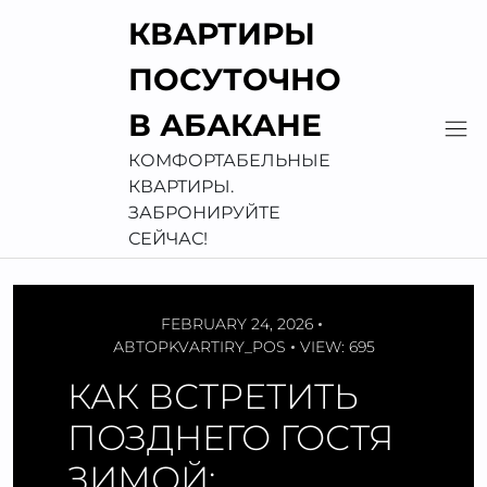
Перейти
КВАРТИРЫ
к
содержимому
ПОСУТОЧНО
В АБАКАНЕ
КОМФОРТАБЕЛЬНЫЕ
КВАРТИРЫ.
ЗАБРОНИРУЙТЕ
СЕЙЧАС!
FEBRUARY 24, 2026
АВТОР
KVARTIRY_POS
VIEW: 695
КАК ВСТРЕТИТЬ
ПОЗДНЕГО ГОСТЯ
ЗИМОЙ: