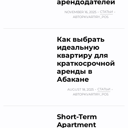
арендодателей
СТАТЬИ
NOVEMBER 16, 2025
АВТОР
KVARTIRY_POS
Как выбрать
идеальную
квартиру для
краткосрочной
аренды в
Абакане
СТАТЬИ
AUGUST 18, 2025
АВТОР
KVARTIRY_POS
Short-Term
Apartment