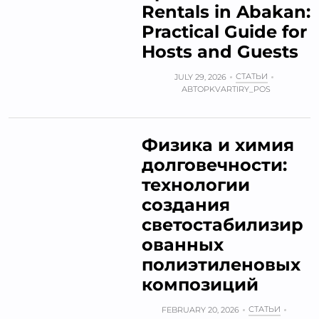
Rentals in Abakan:
Practical Guide for
Hosts and Guests
СТАТЬИ
JULY 29, 2026
АВТОР
KVARTIRY_POS
Физика и химия
долговечности:
технологии
создания
светостабилизир
ованных
полиэтиленовых
композиций
СТАТЬИ
FEBRUARY 20, 2026