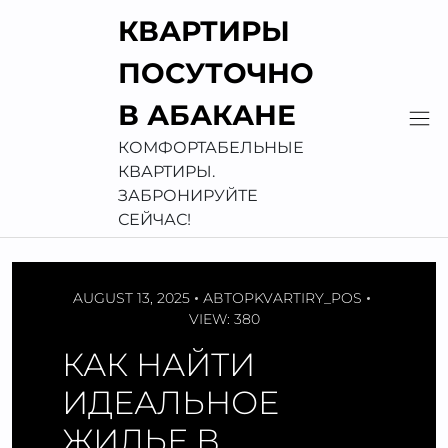
Перейти
КВАРТИРЫ
к
содержимому
ПОСУТОЧНО
В АБАКАНЕ
КОМФОРТАБЕЛЬНЫЕ
КВАРТИРЫ.
ЗАБРОНИРУЙТЕ
СЕЙЧАС!
AUGUST 13, 2025
АВТОР
KVARTIRY_POS
VIEW: 380
КАК НАЙТИ
ИДЕАЛЬНОЕ
ЖИЛЬЕ В